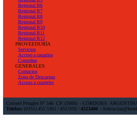
Regional R6
Regional R7
Regional R8
Regional R9
Regional R10
Regional R11
Regional R12
PROVEEDURÍA
Servicios
Acceso a usuarios
Consultas
GENERALES
Contactos
Zona de Descargas
Acceso a cuarteles
Coronel Pringles Nº 346 CP: (5000) - CÓRDOBA ARGENTI
Telefax:
(0351) 451 5361 / 4513192 /
4523400
-
federacion@bomb