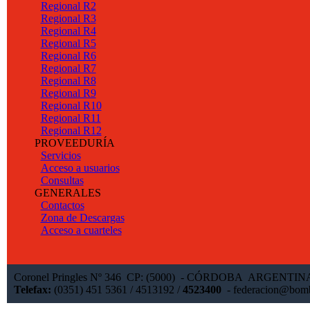
Regional R2
Regional R3
Regional R4
Regional R5
Regional R6
Regional R7
Regional R8
Regional R9
Regional R10
Regional R11
Regional R12
PROVEEDURÍA
Servicios
Acceso a usuarios
Consultas
GENERALES
Contactos
Zona de Descargas
Acceso a cuarteles
Coronel Pringles Nº 346 CP: (5000) - CÓRDOBA ARGENTI
Telefax:
(0351) 451 5361 / 4513192 /
4523400
-
federacion@bomb