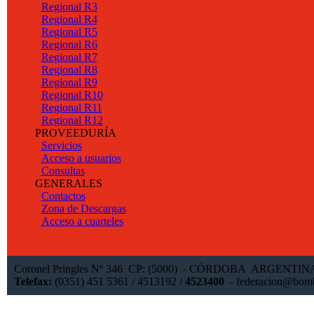
Regional R3
Regional R4
Regional R5
Regional R6
Regional R7
Regional R8
Regional R9
Regional R10
Regional R11
Regional R12
PROVEEDURÍA
Servicios
Acceso a usuarios
Consultas
GENERALES
Contactos
Zona de Descargas
Acceso a cuarteles
Coronel Pringles Nº 346 CP: (5000) - CÓRDOBA ARGENTI
Telefax:
(0351) 451 5361 / 4513192 /
4523400
-
federacion@bomb