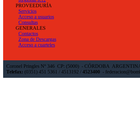
PROVEEDURÍA
Servicios
Acceso a usuarios
Consultas
GENERALES
Contactos
Zona de Descargas
Acceso a cuarteles
Coronel Pringles Nº 346 CP: (5000) - CÓRDOBA ARGENTI
Telefax:
(0351) 451 5361 / 4513192 /
4523400
-
federacion@bomb