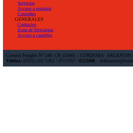
Servicios
Acceso a usuarios
Consultas
GENERALES
Contactos
Zona de Descargas
Acceso a cuarteles
Coronel Pringles Nº 346 CP: (5000) - CÓRDOBA ARGENTI
Telefax:
(0351) 451 5361 / 4513192 /
4523400
-
federacion@bomb