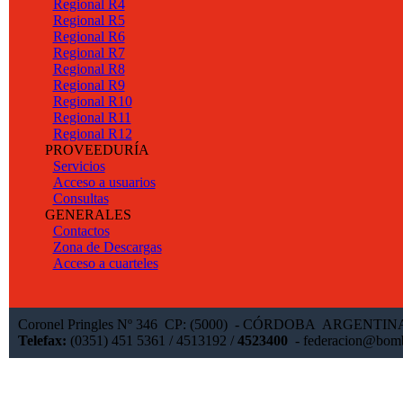
Regional R4
Regional R5
Regional R6
Regional R7
Regional R8
Regional R9
Regional R10
Regional R11
Regional R12
PROVEEDURÍA
Servicios
Acceso a usuarios
Consultas
GENERALES
Contactos
Zona de Descargas
Acceso a cuarteles
Coronel Pringles Nº 346 CP: (5000) - CÓRDOBA ARGENTI
Telefax:
(0351) 451 5361 / 4513192 /
4523400
-
federacion@bomb