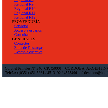
Regional R9
Regional R10
Regional R11
Regional R12
PROVEEDURÍA
Servicios
Acceso a usuarios
Consultas
GENERALES
Contactos
Zona de Descargas
Acceso a cuarteles
Coronel Pringles Nº 346 CP: (5000) - CÓRDOBA ARGENTI
Telefax:
(0351) 451 5361 / 4513192 /
4523400
-
federacion@bomb