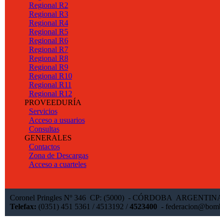
Regional R2
Regional R3
Regional R4
Regional R5
Regional R6
Regional R7
Regional R8
Regional R9
Regional R10
Regional R11
Regional R12
PROVEEDURÍA
Servicios
Acceso a usuarios
Consultas
GENERALES
Contactos
Zona de Descargas
Acceso a cuarteles
Coronel Pringles Nº 346 CP: (5000) - CÓRDOBA ARGENTI
Telefax:
(0351) 451 5361 / 4513192 /
4523400
-
federacion@bomb