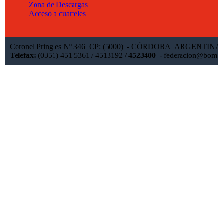
Zona de Descargas
Acceso a cuarteles
Coronel Pringles Nº 346 CP: (5000) - CÓRDOBA ARGENTI
Telefax:
(0351) 451 5361 / 4513192 /
4523400
-
federacion@bomb