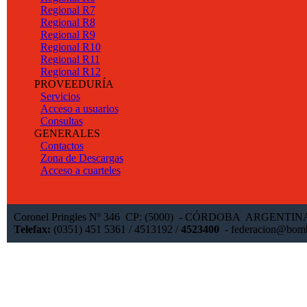
Regional R7
Regional R8
Regional R9
Regional R10
Regional R11
Regional R12
PROVEEDURÍA
Servicios
Acceso a usuarios
Consultas
GENERALES
Contactos
Zona de Descargas
Acceso a cuarteles
Coronel Pringles Nº 346 CP: (5000) - CÓRDOBA ARGENTI
Telefax:
(0351) 451 5361 / 4513192 /
4523400
-
federacion@bomb