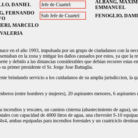
ALBANG, MAXIM
LLO, DANIEL
Jefe de Cuartel:
EMMANUEL
G, FERNANDO
Sub Jefe de Cuartel:
FENOGLIO, DAM
VO
IERI, MARCELO
 VALERIA
ace en el año 1993, impulsada por un grupo de ciudadanos con la nece
esentaban en la zona y mitigar los daños causados por estos, ya que la re
te y debido a las distancias considerables que debian recorrer estas e
 su primer presidente el Sr. Jorge Jose Battaglia.
ente brindando servicio a los cuidadanos de su amplia jurisdiccion, la
mberos (entre hombres y mujeres), 20 aspirantes menores, 6 aspirantes
incendios y rescates, un camion cisterna (abastecimiento de agua), un
stales con capacidad de 4000 litros de agua, una chevrolet S-10 equipad
 4x4, ambas equipadas para incendios forestales y un cuatriciclo destina