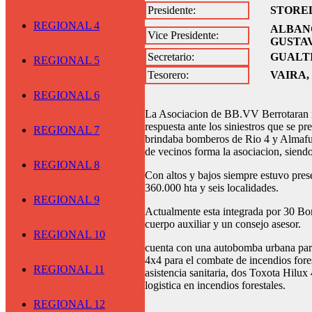
Presidente:
STORE
REGIONAL 4
ALBAN
Vice Presidente:
GUSTA
Secretario:
GUALT
REGIONAL 5
Tesorero:
VAIRA,
REGIONAL 6
La Asociacion de BB.VV Berrotaran n
respuesta ante los siniestros que se pr
REGIONAL 7
brindaba bomberos de Rio 4 y Almafuer
de vecinos forma la asociacion, siendo
REGIONAL 8
Con altos y bajos siempre estuvo pres
360.000 hta y seis localidades.
REGIONAL 9
Actualmente esta integrada por 30 Bo
cuerpo auxiliar y un consejo asesor.
REGIONAL 10
cuenta con una autobomba urbana para 
4x4 para el combate de incendios fore
REGIONAL 11
asistencia sanitaria, dos Toxota Hilux
logistica en incendios forestales.
REGIONAL 12