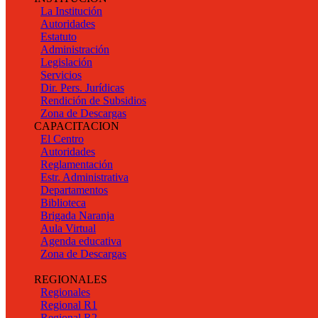
La Institución
Autoridades
Estatuto
Administración
Legislación
Servicios
Dir. Pers. Jurídicas
Rendición de Subsidios
Zona de Descargas
CAPACITACION
El Centro
Autoridades
Reglamentación
Estr. Administrativa
Departamentos
Biblioteca
Brigada Naranja
Aula Virtual
Agenda educativa
Zona de Descargas
REGIONALES
Regionales
Regional R1
Regional R2