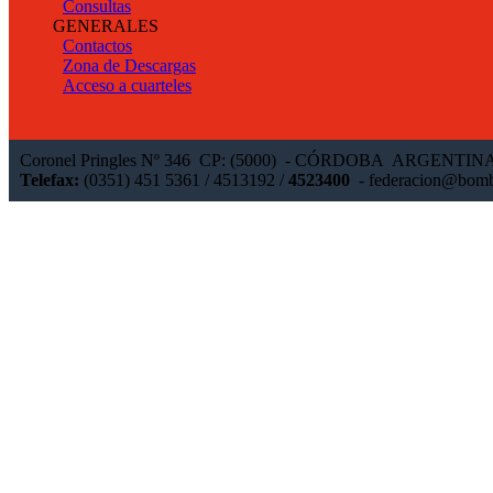
Consultas
GENERALES
Contactos
Zona de Descargas
Acceso a cuarteles
Coronel Pringles Nº 346 CP: (5000) - CÓRDOBA ARGENTIN
Telefax:
(0351) 451 5361 / 4513192 /
4523400
-
federacion@bomb