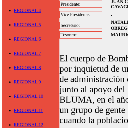
JUAN 
Presidente:
CAVAG
REGIONAL 4
Vice Presidente:
.
NATAL
REGIONAL 5
Secretario:
OBRE
Tesorero:
MAURI
REGIONAL 6
REGIONAL 7
El cuerpo de Bomb
por inquietud de u
REGIONAL 8
de administración 
REGIONAL 9
junto al apoyo de
REGIONAL 10
BLUMA, en el año 
un grupo de gente 
REGIONAL 11
cuando la poblacio
REGIONAL 12