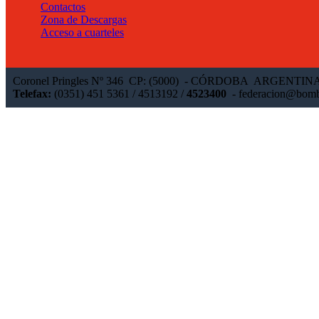
Contactos
Zona de Descargas
Acceso a cuarteles
Coronel Pringles Nº 346 CP: (5000) - CÓRDOBA ARGENTIN
Telefax:
(0351) 451 5361 / 4513192 /
4523400
-
federacion@bomb