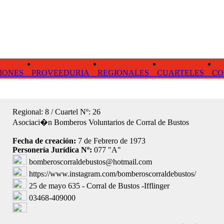
IONES
PROVEEDURIA
REGIONALES
CUARTELES
CO
Regional: 8 / Cuartel Nº: 26
Asociaci�n Bomberos Voluntarios de Corral de Bustos
Fecha de creación:
7 de Febrero de 1973
Personería Jurídica Nº:
077 "A"
bomberoscorraldebustos@hotmail.com
https://www.instagram.com/bomberoscorraldebustos/
25 de mayo 635 - Corral de Bustos -Ifflinger
03468-409000