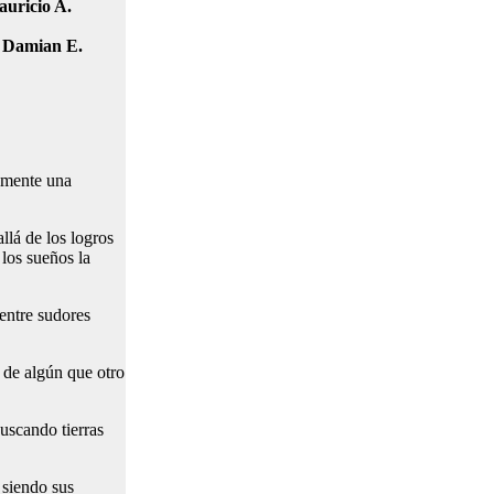
uricio A.
V Damian E.
lemente una
llá de los logros
 los sueños la
 entre sudores
 de algún que otro
uscando tierras
 siendo sus