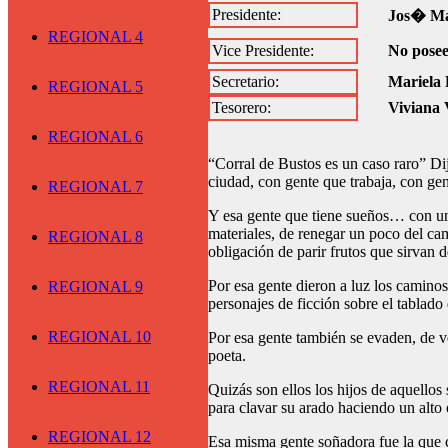
Presidente:
Jos� M
REGIONAL 4
Vice Presidente:
No pose
Secretario:
Mariela 
REGIONAL 5
Tesorero:
Viviana 
REGIONAL 6
“Corral de Bustos es un caso raro” Di
ciudad, con gente que trabaja, con ge
REGIONAL 7
Y esa gente que tiene sueños… con un 
materiales, de renegar un poco del cam
REGIONAL 8
obligación de parir frutos que sirvan 
Por esa gente dieron a luz los caminos 
REGIONAL 9
personajes de ficción sobre el tablado 
REGIONAL 10
Por esa gente también se evaden, de v
poeta.
REGIONAL 11
Quizás son ellos los hijos de aquello
para clavar su arado haciendo un alto e
REGIONAL 12
Esa misma gente soñadora fue la que c