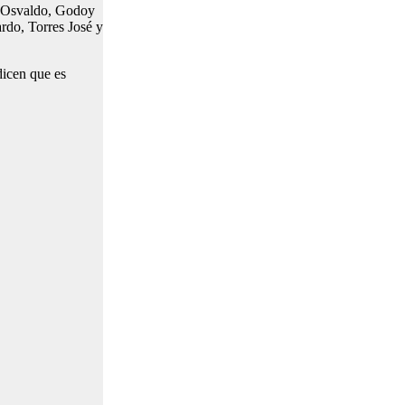
at Osvaldo, Godoy
do, Torres José y
dicen que es