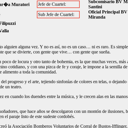
Subcomisario BV Ma
Jefe de Cuartel:
ar�a Muratori
Santini
Oficial Principal B
e
Sub Jefe de Cuartel:
Miranda
Filipuzzi
Valla
jo alguien alguna vez. Y no es así, no es un caso… ni es raro. Es simp
nte que se divierte, con gente que vive… con gente que sueña.
poco de locura y otro tanto de bohemia, es la que muchas veces, más a
ino cotidiano, y con una pizca de fe y coraje, le impone a la semilla de
de alimento a toda la comunidad.
del progreso y el arte, tejiendo sinfonías de colores en telas, o dejando
de un teatro.
ez en cuando los duendes entre la música, y le crecen alas en las manos
s soñadores, que hace años se descolgaron con un montón de ilusiones, b
n el paraje listo de este sudeste cordobés.
reó la Asociación Bomberos Voluntarios de Corral de Bustos-Ifflinger,