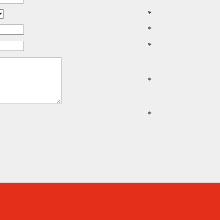
*
*
*
*
*