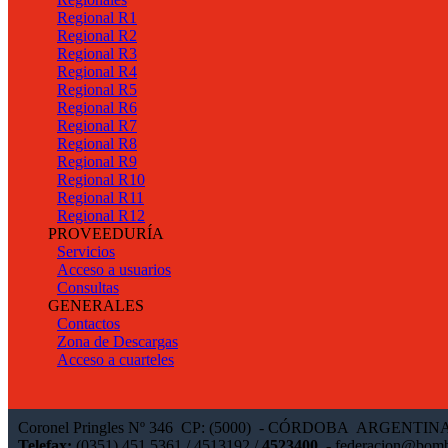
Regional R1
Regional R2
Regional R3
Regional R4
Regional R5
Regional R6
Regional R7
Regional R8
Regional R9
Regional R10
Regional R11
Regional R12
PROVEEDURÍA
Servicios
Acceso a usuarios
Consultas
GENERALES
Contactos
Zona de Descargas
Acceso a cuarteles
Coronel Pringles Nº 346 CP: (5000) - CÓRDOBA ARGENTIN
Telefax:
(0351) 451 5361 / 4513192 /
4523400
-
federacion@bomb