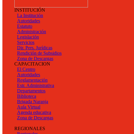
INSTITUCIÓN
La Institución
Autoridades
Estatuto
Administración
Legislación
Servicios
Dir. Pers. Jurídicas
Rendición de Subsidios
Zona de Descargas
CAPACITACION
El Centro
Autoridades
Reglamentación
Estr. Administrativa
Departamentos
Biblioteca
Brigada Naranja
Aula Virtual
Agenda educativa
Zona de Descargas
REGIONALES
Regionales