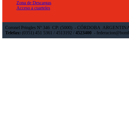
Zona de Descargas
Acceso a cuarteles
Coronel Pringles Nº 346 CP: (5000) - CÓRDOBA ARGENTIN
Telefax:
(0351) 451 5361 / 4513192 /
4523400
-
federacion@bomb