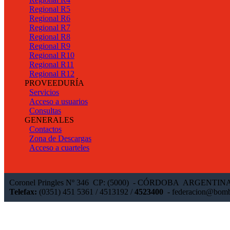
Regional R5
Regional R6
Regional R7
Regional R8
Regional R9
Regional R10
Regional R11
Regional R12
PROVEEDURÍA
Servicios
Acceso a usuarios
Consultas
GENERALES
Contactos
Zona de Descargas
Acceso a cuarteles
Coronel Pringles Nº 346 CP: (5000) - CÓRDOBA ARGENTIN
Telefax:
(0351) 451 5361 / 4513192 /
4523400
-
federacion@bomb