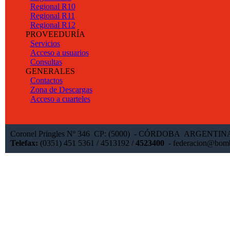
Regional R10
Regional R11
Regional R12
PROVEEDURÍA
Servicios
Acceso a usuarios
Consultas
GENERALES
Contactos
Zona de Descargas
Acceso a cuarteles
Coronel Pringles Nº 346 CP: (5000) - CÓRDOBA ARGENTI
Telefax:
(0351) 451 5361 / 4513192 /
4523400
-
federacion@bomb